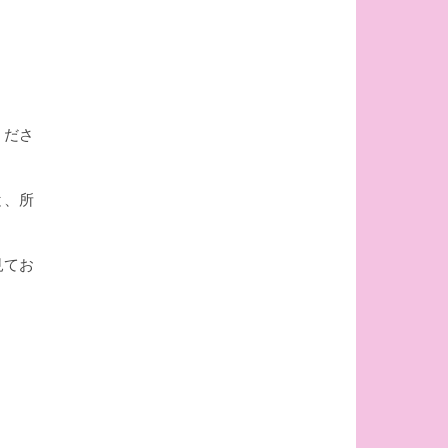
くださ
と、所
見てお