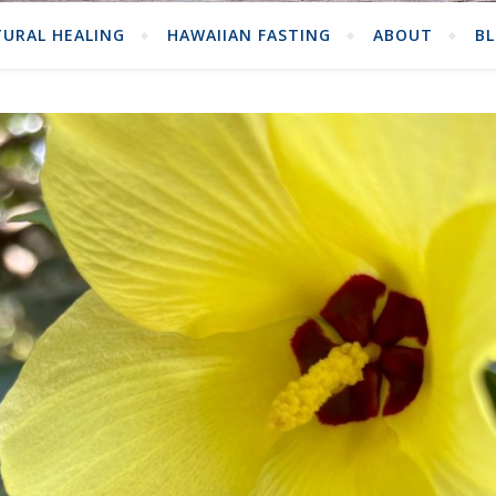
URAL HEALING
HAWAIIAN FASTING
ABOUT
B