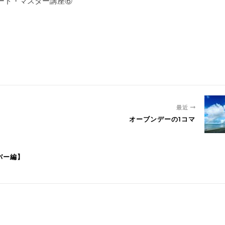
マナカード・マスター講座⑥
最近
オーブンデーの1コマ
バー編】