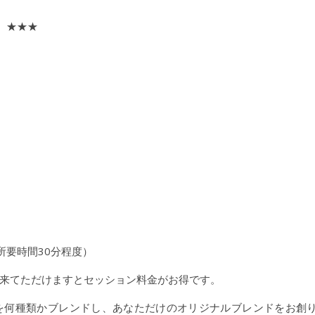
況 ★★★
（所要時間30分程度）
来てただけますとセッション料金がお得です。
を何種類かブレンドし、あなただけのオリジナルブレンドをお創