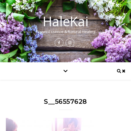
HaleKai
Flower Essence & Natural Healing
S__56557628