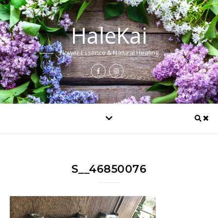
HaleKai
Flower Essence & Natural Healing
S__46850076