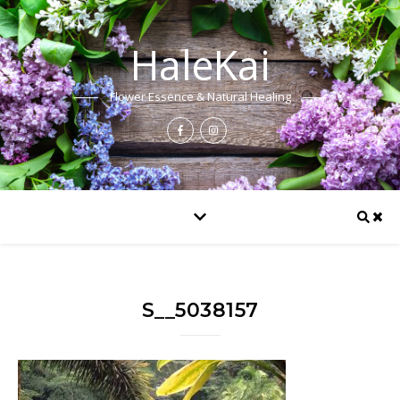
HaleKai
Flower Essence & Natural Healing
S__5038157