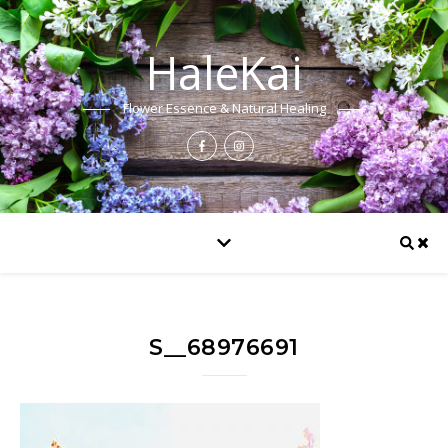
HaleKai
Flower Essence & Natural Healing
S__68976691