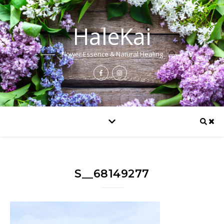
HaleKai
Flower Essence & Natural Healing
S__68149277