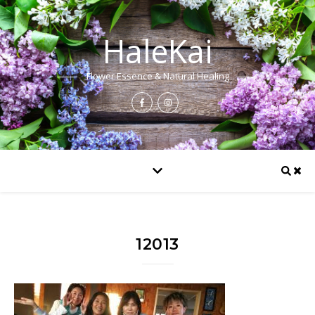
HaleKai
Flower Essence & Natural Healing
12013