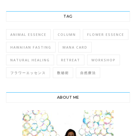
TAG
ANIMAL ESSENCE
COLUMN
FLOWER ESSENCE
HAWAIIAN FASTING
MANA CARD
NATURAL HEALING
RETREAT
WORKSHOP
フラワーエッセンス
数秘術
自然療法
ABOUT ME