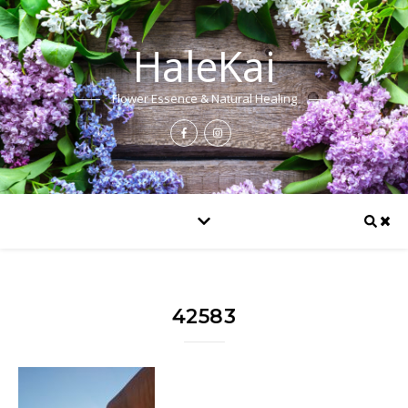
HaleKai
Flower Essence & Natural Healing
42583