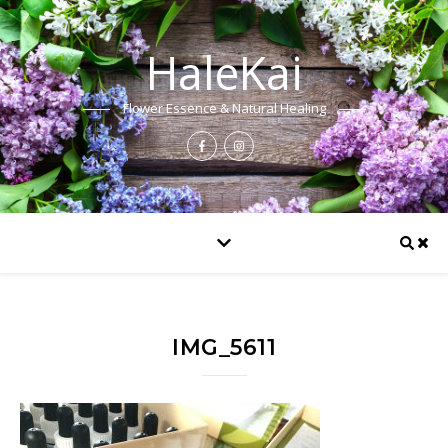
HaleKai
Flower Essence & Natural Healing
IMG_5611